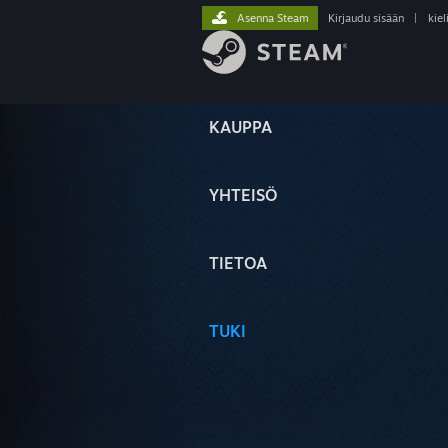
Asenna Steam
Kirjaudu sisään
|
kiel
KAUPPA
YHTEISÖ
TIETOA
TUKI