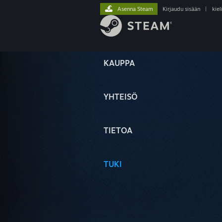
Asenna Steam
Kirjaudu sisään
|
kiel
KAUPPA
YHTEISÖ
TIETOA
TUKI