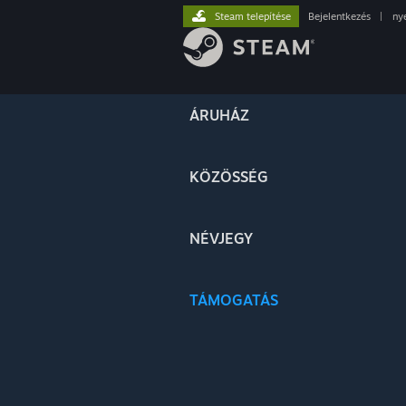
Steam telepítése
Bejelentkezés
|
ny
ÁRUHÁZ
KÖZÖSSÉG
NÉVJEGY
TÁMOGATÁS