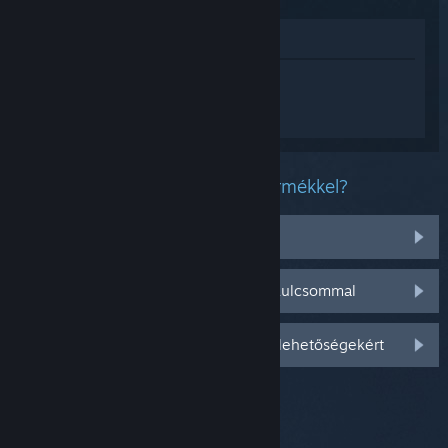
Megnézés az Áruházban
Jelentkezz be
, hogy személyre szabott
segítséget kapj a(z) Daisy Flies to the
Moon termékhez.
Milyen problémád van ezzel a termékkel?
Nincs a könyvtáramban
Gondom van a kiskereskedelmi CD-kulcsommal
Jelentkezz be személyre szabottabb lehetőségekért