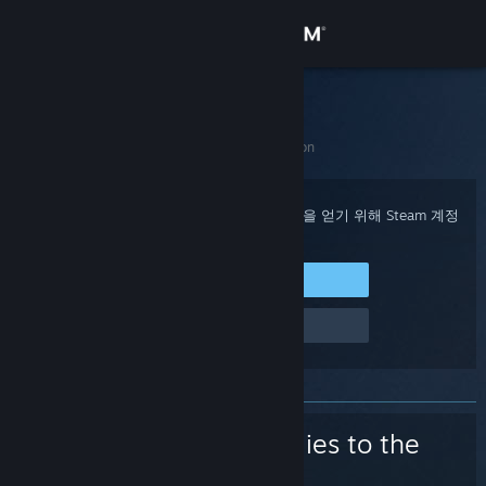
로그인
상점
Steam 고객지원
홈
>
게임 및 애플리케이션
>
Daisy Flies to the Moon
커뮤니티
정보
구매 확인, 계정 상태 및 개인 설정화된 도움을 얻기 위해 Steam 계정
에 로그인하세요.
지원
Steam에 로그인
로그인 관련 문제
언어 변경
Steam 모바일 앱 다운로드
PC 웹사이트 보기
Daisy Flies to the
Moon