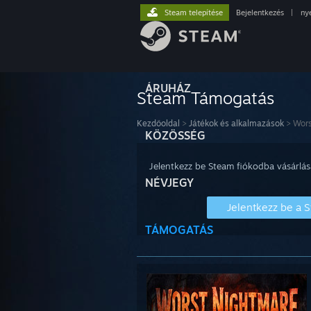
Steam telepítése
Bejelentkezés
|
ny
ÁRUHÁZ
Steam Támogatás
Kezdőoldal
>
Játékok és alkalmazások
>
Wors
KÖZÖSSÉG
Jelentkezz be Steam fiókodba vásárlás
NÉVJEGY
Jelentkezz be a 
TÁMOGATÁS