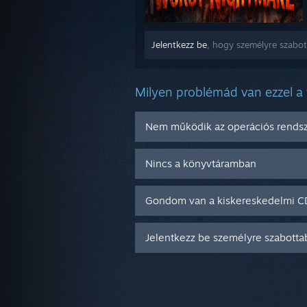
Jelentkezz be
, hogy személyre szabot
Milyen problémád van ezzel a
Nem működik az operációs rend
Nincs a könyvtáramban
Gondom van a kiskereskedelmi 
Jelentkezz be személyre szabotta