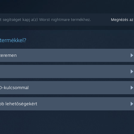
t segítséget kapj a(z) Worst nightmare termékhez.
Megnézés az
 termékkel?
szeremen
CD-kulcsommal
bb lehetőségekért