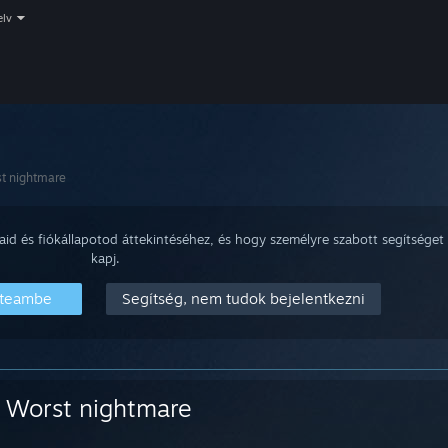
elv
t nightmare
aid és fiókállapotod áttekintéséhez, és hogy személyre szabott segítséget
kapj.
Steambe
Segítség, nem tudok bejelentkezni
Worst nightmare