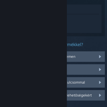
Megnézés az Áruházban
Jelentkezz be
, hogy személyre szabott
segítséget kapj a(z) HITMAN World of
Assassination termékhez.
Milyen problémád van ezzel a termékkel?
Nem működik az operációs rendszeremen
Nincs a könyvtáramban
Gondom van a kiskereskedelmi CD-kulcsommal
Jelentkezz be személyre szabottabb lehetőségekért