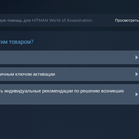
ную помощь для HITMAN World of Assassination.
Просмотреть
тим товаром?
ничным ключом активации
ить индивидуальные рекомендации по решению возникших