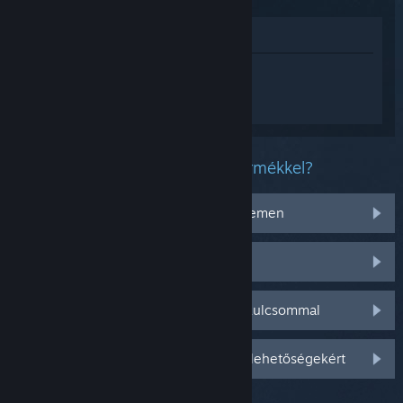
Megnézés az Áruházban
Jelentkezz be
, hogy személyre szabott
segítséget kapj a(z) Echoes of Aincrad
termékhez.
Milyen problémád van ezzel a termékkel?
Nem működik az operációs rendszeremen
Nincs a könyvtáramban
Gondom van a kiskereskedelmi CD-kulcsommal
Jelentkezz be személyre szabottabb lehetőségekért