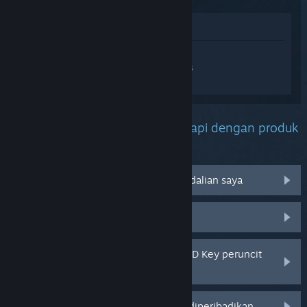
Lihat di Gedung
Daftar masuk
untuk mendapatkan
bantuan yang diperibadikan bagi Echoes
of Aincrad.
Apakah masalah yang anda hadapi dengan produk
ini?
Tidak berfungsi pada sistem pengendalian saya
Tiada dalam pustaka saya
Saya menghadapi masalah dengan CD Key peruncit
saya
Log masuk untuk pilihan yang lebih diperibadikan