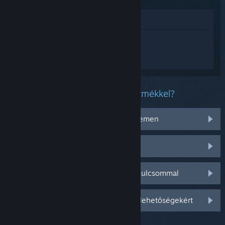
Megnézés az Áruházban
Jelentkezz be
, hogy személyre szabott
segítséget kapj a(z) Grounded 2
termékhez.
Milyen problémád van ezzel a termékkel?
Nem működik az operációs rendszeremen
Nincs a könyvtáramban
Gondom van a kiskereskedelmi CD-kulcsommal
Jelentkezz be személyre szabottabb lehetőségekért