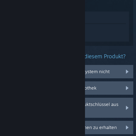
Im Shop anzeigen
Melden Sie sich an
, um personalisierte
Hilfe für Grounded 2 zu erhalten.
Welche Probleme haben Sie mit diesem Produkt?
Es funktioniert auf meinem Betriebssystem nicht
Es befindet sich nicht in meiner Bibliothek
Ich habe Probleme mit meinem Produktschlüssel aus
dem Einzelhandel
Anmelden, um personalisierte Optionen zu erhalten