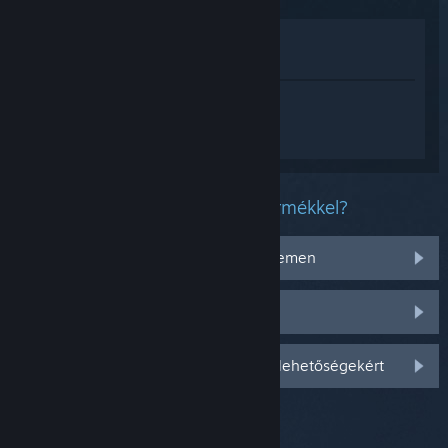
Megnézés az Áruházban
Megnézés a Könyvtáramban
Jelentkezz be
, hogy személyre szabott
segítséget kapj a(z) Marvel Rivals
termékhez.
Milyen problémád van ezzel a termékkel?
Nem működik az operációs rendszeremen
Nincs a könyvtáramban
Jelentkezz be személyre szabottabb lehetőségekért