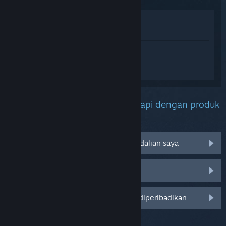
Lihat di Gedung
Lihat dalam Pustaka saya
Daftar masuk
untuk mendapatkan
bantuan yang diperibadikan bagi Marvel
Rivals.
Apakah masalah yang anda hadapi dengan produk
ini?
Tidak berfungsi pada sistem pengendalian saya
Tiada dalam pustaka saya
Log masuk untuk pilihan yang lebih diperibadikan