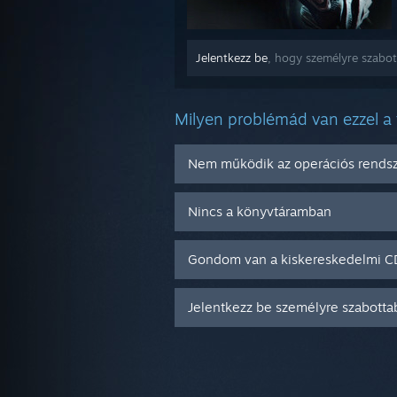
Jelentkezz be
, hogy személyre szabot
Milyen problémád van ezzel a
Nem működik az operációs rend
Nincs a könyvtáramban
Gondom van a kiskereskedelmi 
Jelentkezz be személyre szabotta