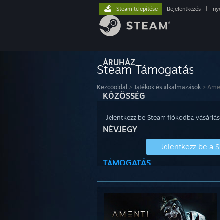
Steam telepítése
Bejelentkezés
|
ny
ÁRUHÁZ
Steam Támogatás
Kezdőoldal
>
Játékok és alkalmazások
>
Ame
KÖZÖSSÉG
Jelentkezz be Steam fiókodba vásárlás
NÉVJEGY
Jelentkezz be a 
TÁMOGATÁS