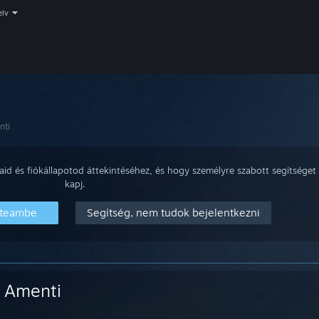
elv
nti
aid és fiókállapotod áttekintéséhez, és hogy személyre szabott segítséget
kapj.
Steambe
Segítség, nem tudok bejelentkezni
Amenti