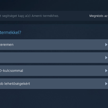
t segítséget kapj a(z) Amenti termékhez.
Megnézés az
 termékkel?
szeremen
CD-kulcsommal
bb lehetőségekért