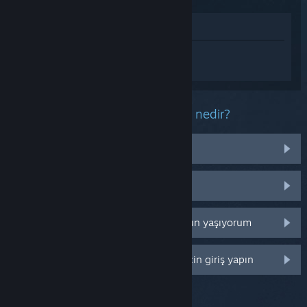
Mağazada İncele
Amenti hakkında kişiselleştirilmiş destek
almak için
Giriş yapın
.
Bu ürün ile ilgili yaşadığınız sorun nedir?
İşletim sistemim üzerinde çalışmıyor
Kütüphanemde değil
Perakende CD anahtarım ile ilgili sorun yaşıyorum
Daha fazla kişiselleştirme seçeneği için giriş yapın