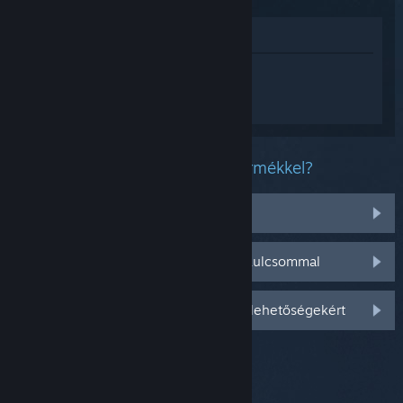
Megnézés az Áruházban
Jelentkezz be
, hogy személyre szabott
segítséget kapj a(z) Capsule Force
termékhez.
Milyen problémád van ezzel a termékkel?
Nincs a könyvtáramban
Gondom van a kiskereskedelmi CD-kulcsommal
Jelentkezz be személyre szabottabb lehetőségekért