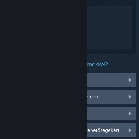
Megnézés az Áruházban
Megnézés a Könyvtáramban
Jelentkezz be
, hogy személyre szabott
segítséget kapj a(z) TBH: Task Bar Hero
termékhez.
Milyen problémád van ezzel a termékkel?
Tárgyakkal van problémám
Nem működik az operációs rendszeremen
Nincs a könyvtáramban
Jelentkezz be személyre szabottabb lehetőségekért