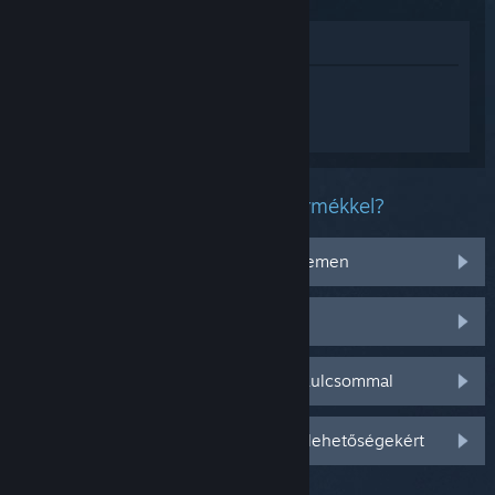
Megnézés az Áruházban
Jelentkezz be
, hogy személyre szabott
segítséget kapj a(z) Risk of Rain 2
termékhez.
Milyen problémád van ezzel a termékkel?
Nem működik az operációs rendszeremen
Nincs a könyvtáramban
Gondom van a kiskereskedelmi CD-kulcsommal
Jelentkezz be személyre szabottabb lehetőségekért