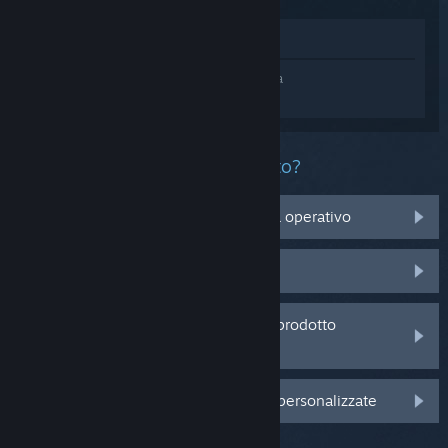
Mostra nel Negozio
Accedi
e ottieni assistenza personalizzata
per Risk of Rain 2.
Che problema ha questo prodotto?
Non è compatibile con il mio sistema operativo
Non è nella mia Libreria
Sto avendo problemi con un codice prodotto
acquistato da un rivenditore
Accedi per visualizzare altre opzioni personalizzate