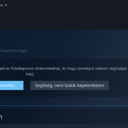
elv
t Touch My Virgin
aid és fiókállapotod áttekintéséhez, és hogy személyre szabott segítséget
kapj.
Steambe
Segítség, nem tudok bejelentkezni
n