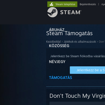
Steam telepítése
Bejelentkezés
|
ny
ÁRUHÁZ
Steam Támogatás
Kezdőoldal
>
Játékok és alkalmazások
>
Don'
KÖZÖSSÉG
Jelentkezz be Steam fiókodba vásárlás
NÉVJEGY
Jelentkezz be a 
TÁMOGATÁS
Don't Touch My Virgi