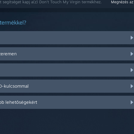
t segítséget kapj a(z) Don't Touch My Virgin termékhez.
Megnézés az
 termékkel?
szeremen
CD-kulcsommal
bb lehetőségekért