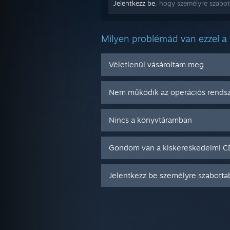
Jelentkezz be
, hogy személyre szabot
Milyen problémád van ezzel a
Véletlenül vásároltam meg
Nem működik az operációs rend
Nincs a könyvtáramban
Gondom van a kiskereskedelmi 
Jelentkezz be személyre szabotta