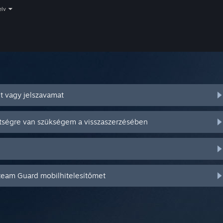
elv
t vagy jelszavamat
ítségre van szükségem a visszaszerzésében
Steam Guard mobilhitelesítőmet