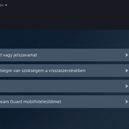
elv
t vagy jelszavamat
ítségre van szükségem a visszaszerzésében
Steam Guard mobilhitelesítőmet