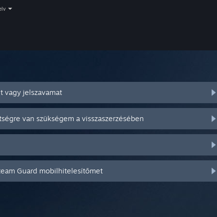
elv
t vagy jelszavamat
ítségre van szükségem a visszaszerzésében
Steam Guard mobilhitelesítőmet