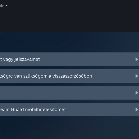
elv
t vagy jelszavamat
ítségre van szükségem a visszaszerzésében
Steam Guard mobilhitelesítőmet