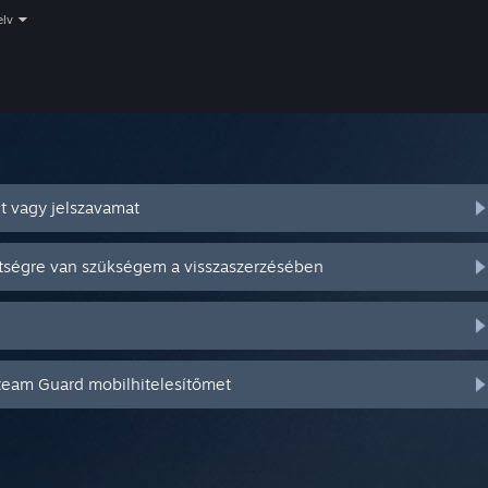
elv
t vagy jelszavamat
ítségre van szükségem a visszaszerzésében
Steam Guard mobilhitelesítőmet