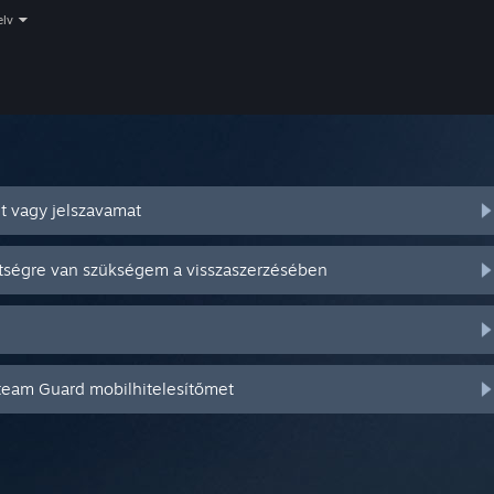
elv
t vagy jelszavamat
ítségre van szükségem a visszaszerzésében
Steam Guard mobilhitelesítőmet