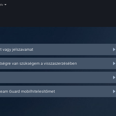
elv
t vagy jelszavamat
ítségre van szükségem a visszaszerzésében
Steam Guard mobilhitelesítőmet