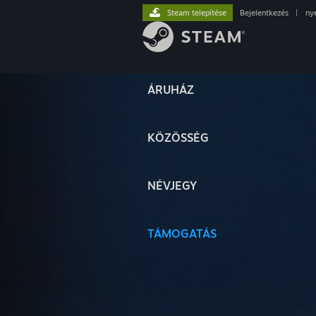
Steam telepítése
Bejelentkezés
|
ny
ÁRUHÁZ
KÖZÖSSÉG
NÉVJEGY
TÁMOGATÁS