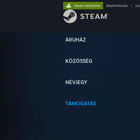
Steam telepítése
Bejelentkezés
|
ny
ÁRUHÁZ
KÖZÖSSÉG
NÉVJEGY
TÁMOGATÁS