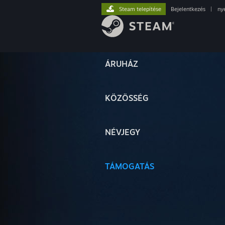
Steam telepítése
Bejelentkezés
|
ny
ÁRUHÁZ
KÖZÖSSÉG
NÉVJEGY
TÁMOGATÁS