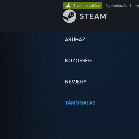
Steam telepítése
Bejelentkezés
|
ny
ÁRUHÁZ
KÖZÖSSÉG
NÉVJEGY
TÁMOGATÁS