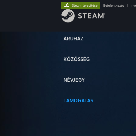
Steam telepítése
Bejelentkezés
|
ny
ÁRUHÁZ
KÖZÖSSÉG
NÉVJEGY
TÁMOGATÁS