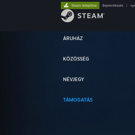
Steam telepítése
Bejelentkezés
|
ny
ÁRUHÁZ
KÖZÖSSÉG
NÉVJEGY
TÁMOGATÁS