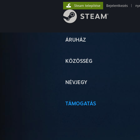
Steam telepítése
Bejelentkezés
|
ny
ÁRUHÁZ
KÖZÖSSÉG
NÉVJEGY
TÁMOGATÁS