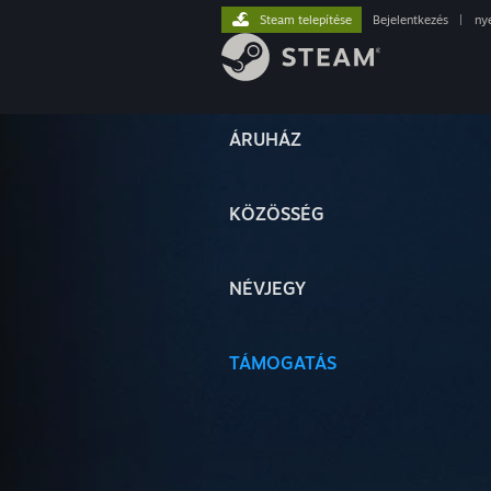
Steam telepítése
Bejelentkezés
|
ny
ÁRUHÁZ
KÖZÖSSÉG
NÉVJEGY
TÁMOGATÁS