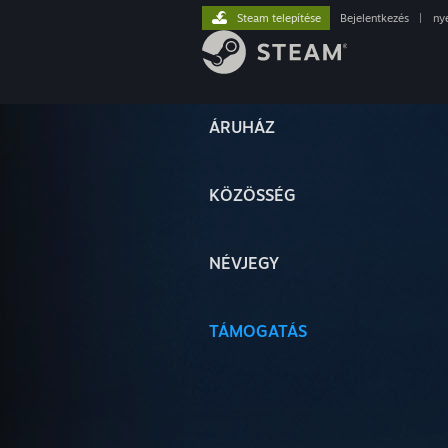
Steam telepítése
Bejelentkezés
|
ny
ÁRUHÁZ
KÖZÖSSÉG
NÉVJEGY
TÁMOGATÁS