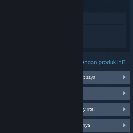
Escape
Lihat di Toko
Login
untuk mendapatkan bantuan
terkait Island Raft Survival 2021: Ocean
Escape .
Kendala apa yang kamu alami dengan produk ini?
Tidak bisa dimainkan di OS perangkat saya
Tidak ada di perpustakaan saya
Saya mengalami kendala pada CD key ritel
Login untuk melihat opsi khusus lainnya