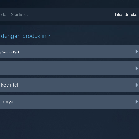
ait Starfield.
Lihat di Toko
 dengan produk ini?
gkat saya
ey ritel
lainnya