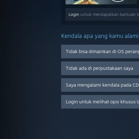
Login
untuk mendapatkan bantuan terk
Kendala apa yang kamu alami
Tidak bisa dimainkan di OS peran
Tidak ada di perpustakaan saya
Saya mengalami kendala pada CD k
Login untuk melihat opsi khusus 