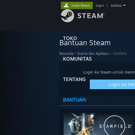
Instal Steam
login
|
bahasa
TOKO
Bantuan Steam
Beranda
>
Game dan Aplikasi
>
Starfield
KOMUNITAS
Login ke Steam untuk meninj
TENTANG
Login ke St
BANTUAN