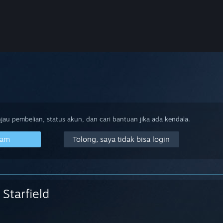
au pembelian, status akun, dan cari bantuan jika ada kendala.
eam
Tolong, saya tidak bisa login
Starfield