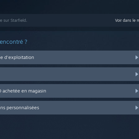
e sur Starfield.
Voir dans le 
rencontré ?
 d'exploitation
CD achetée en magasin
ons personnalisées