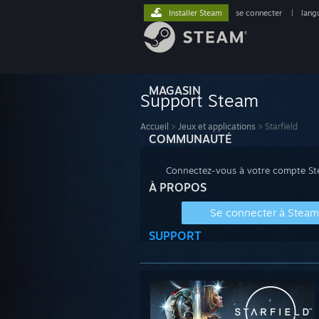
Installer Steam
se connecter
|
lang
MAGASIN
Support Steam
Accueil
>
Jeux et applications
>
Starfield
COMMUNAUTÉ
Connectez-vous à votre compte Stea
À PROPOS
Se connecter à Steam
SUPPORT