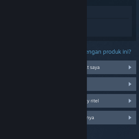
Lihat di Toko
Login
untuk mendapatkan bantuan
terkait Resident Evil 4.
Kendala apa yang kamu alami dengan produk ini?
Tidak bisa dimainkan di OS perangkat saya
Tidak ada di perpustakaan saya
Saya mengalami kendala pada CD key ritel
Login untuk melihat opsi khusus lainnya