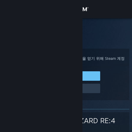
로그인
상점
Steam 고객지원
홈
>
게임 및 애플리케이션
>
BIOHAZARD RE:4
커뮤니티
정보
구매 확인, 계정 상태 및 개인 설정화된 도움을 얻기 위해 Steam 계정
에 로그인하세요.
지원
Steam에 로그인
로그인 관련 문제
언어 변경
Steam 모바일 앱 다운로드
PC 웹사이트 보기
BIOHAZARD RE:4