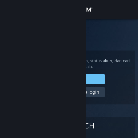
Login
Toko
Bantuan Steam
Beranda
>
Game dan Aplikasi
>
REMATCH
Komunitas
Tentang
Login ke Steam untuk meninjau pembelian, status akun, dan cari
bantuan jika ada kendala.
Bantuan
Login ke Steam
Tolong, saya tidak bisa login
Ubah bahasa
Dapatkan Aplikasi Seluler Steam
Lihat situs web desktop
REMATCH