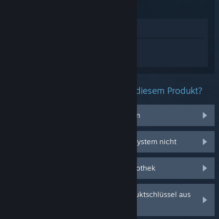
Im Shop anzeigen
Melden Sie sich an
, um personalisierte
Hilfe für REMATCH zu erhalten.
Welche Probleme haben Sie mit diesem Produkt?
Ich habe Probleme mit Gegenständen
Es funktioniert auf meinem Betriebssystem nicht
Es befindet sich nicht in meiner Bibliothek
Ich habe Probleme mit meinem Produktschlüssel aus
dem Einzelhandel