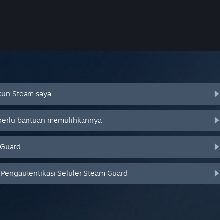
Akun Steam saya
 perlu bantuan memulihkannya
 Guard
Pengautentikasi Seluler Steam Guard