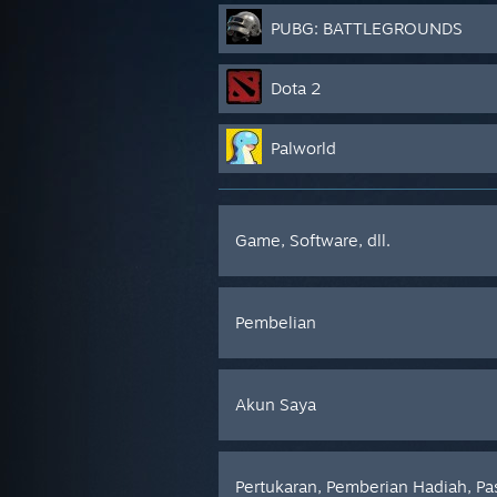
PUBG: BATTLEGROUNDS
Dota 2
Palworld
Game, Software, dll.
Pembelian
Akun Saya
Pertukaran, Pemberian Hadiah, Pa