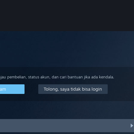
au pembelian, status akun, dan cari bantuan jika ada kendala.
eam
Tolong, saya tidak bisa login