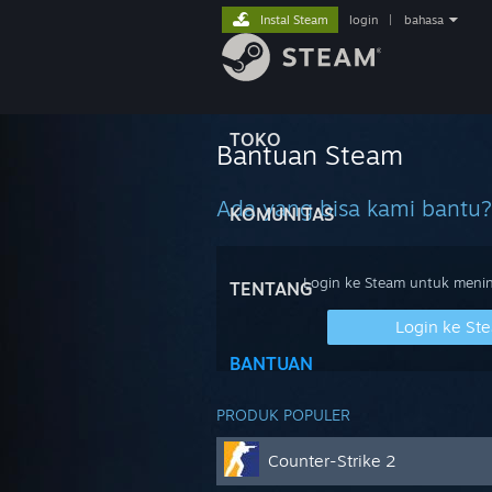
Instal Steam
login
|
bahasa
TOKO
Bantuan Steam
Ada yang bisa kami bantu?
KOMUNITAS
Login ke Steam untuk meninj
TENTANG
Login ke St
BANTUAN
PRODUK POPULER
Counter-Strike 2