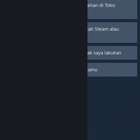
Saya tidak bisa menyelesaikan pembelian di Toko
Steam
Saya perlu bantuan terkait Kartu Hadiah Steam atau
Kode Wallet
Saya ditagih atas pembelian yang tidak saya lakukan
Saya melakukan pembelian sebagai tamu
© Valve Corporation. Hak cipta dilindungi Undang-
Undang. Semua merek dagang merupakan hak
pemilik dari negara AS dan negara lainnya.
Kebijakan
Privasi
|
Legal
|
Aksesibilitas
|
Perjanjian Pelanggan