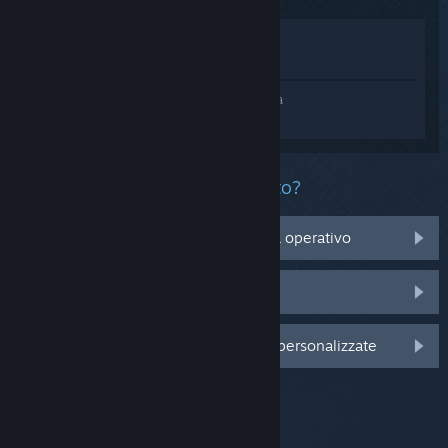
Mostra nel Negozio
Mostra nella Libreria
Accedi
e ottieni assistenza personalizzata
per STAR WARS™: The Old Republic™.
Che problema ha questo prodotto?
Non è compatibile con il mio sistema operativo
Non è nella mia Libreria
Accedi per visualizzare altre opzioni personalizzate