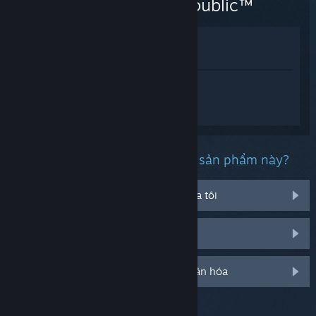
Old Republic™
Xem trong cửa hàng
Xem trong thư viện của tôi
Đăng nhập
để nhận được hỗ trợ dành
riêng cho STAR WARS™: The Old
Republic™.
Bạn đang gặp phải vấn đề gì với sản phẩm này?
Nó không chạy trên hệ điều hành của tôi
Nó không hiện trong thư viện của tôi
Đăng nhập cho thêm tùy chọn cá nhân hóa