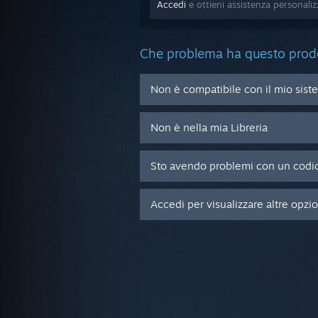
Accedi
e ottieni assistenza personal
Che problema ha questo prod
Non è compatibile con il mio sist
Non è nella mia Libreria
Sto avendo problemi con un codic
Accedi per visualizzare altre opzi