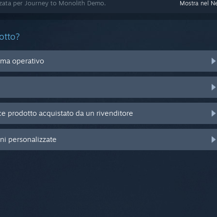
izzata per Journey to Monolith Demo.
Mostra nel N
otto?
ema operativo
e prodotto acquistato da un rivenditore
oni personalizzate